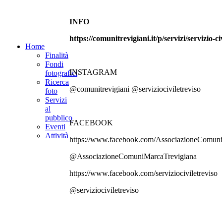
INFO
https://comunitrevigiani.it/p/servizi/servizio-
Home
Finalità
Fondi
INSTAGRAM
fotografici
Ricerca
@comunitrevigiani @serviziociviletreviso
foto
Servizi
al
pubblico
FACEBOOK
Eventi
Attività
https://www.facebook.com/AssociazioneComun
@AssociazioneComuniMarcaTrevigiana
https://www.facebook.com/serviziociviletreviso
@serviziociviletreviso