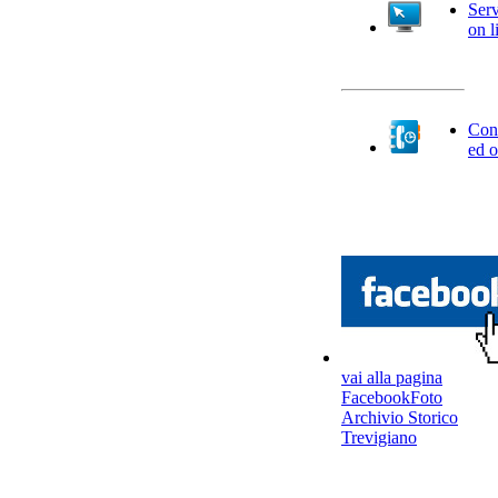
Serv
on l
Cont
ed o
vai alla pagina
FacebookFoto
Archivio Storico
Trevigiano