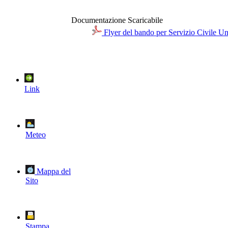
Documentazione Scaricabile
Flyer del bando per Servizio Civile U
Link
Meteo
Mappa del
Sito
Stampa