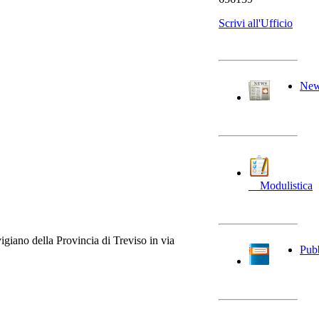
Scrivi all'Ufficio
Ne
__Modulistica
igiano della Provincia di Treviso in via
Pubb