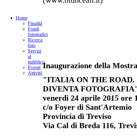
(www.bluocean.it)
Home
Finalità
Fondi
fotografici
Ricerca
foto
Servizi
al
pubblico
Inaugurazione della Mostra
Eventi
Attività
"ITALIA ON THE ROAD.
DIVENTA FOTOGRAFIA
venerdì 24 aprile 2015 ore 
c/o Foyer di Sant'Artemio
Provincia di Treviso
Via Cal di Breda 116, Trevi