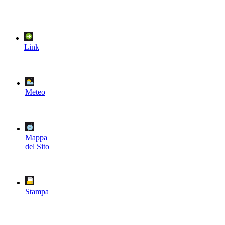
Link
Meteo
Mappa
del Sito
Stampa