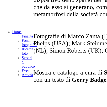
che da esso si generano, com
metamorfosi della società c
Home
Fotografie di Marco Zanta (
Finalità
Fondi
Phelps (USA); Mark Steinm
fotografici
(NL); Simon Roberts (UK); G
Ricerca
foto
Servizi
al
pubblico
Eventi
Mostra e catalogo a cura di
S
Attività
con un testo di
Gerry Badge