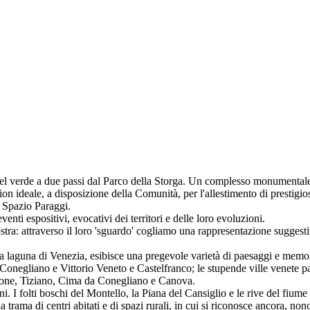
el verde a due passi dal Parco della Storga. Un complesso monumentale, 
tion ideale, a disposizione della Comunità, per l'allestimento di prestigio
e Spazio Paraggi.
venti espositivi, evocativi dei territori e delle loro evoluzioni.
 mostra: attraverso il loro 'sguardo' cogliamo una rappresentazione suggest
la laguna di Venezia, esibisce una pregevole varietà di paesaggi e memori
Conegliano e Vittorio Veneto e Castelfranco; le stupende ville venete pa
orgione, Tiziano, Cima da Conegliano e Canova.
 vini. I folti boschi del Montello, la Piana del Cansiglio e le rive del fium
trama di centri abitati e di spazi rurali, in cui si riconosce ancora, nonos