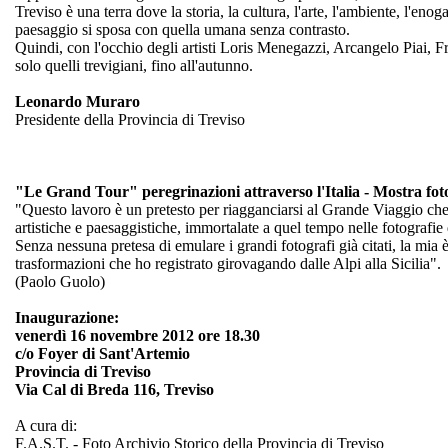
Treviso è una terra dove la storia, la cultura, l'arte, l'ambiente, l'
paesaggio si sposa con quella umana senza contrasto.
Quindi, con l'occhio degli artisti Loris Menegazzi, Arcangelo Piai, 
solo quelli trevigiani, fino all'autunno.
Leonardo Muraro
Presidente della Provincia di Treviso
"Le Grand Tour" peregrinazioni attraverso l'Italia - Mostra fot
"Questo lavoro è un pretesto per riagganciarsi al Grande Viaggio che int
artistiche e paesaggistiche, immortalate a quel tempo nelle fotografie 
Senza nessuna pretesa di emulare i grandi fotografi già citati, la mia
trasformazioni che ho registrato girovagando dalle Alpi alla Sicilia".
(Paolo Guolo)
Inaugurazione:
venerdì 16 novembre 2012 ore 18.30
c/o Foyer di Sant'Artemio
Provincia di Treviso
Via Cal di Breda 116, Treviso
A cura di:
F.A.S.T. - Foto Archivio Storico della Provincia di Treviso