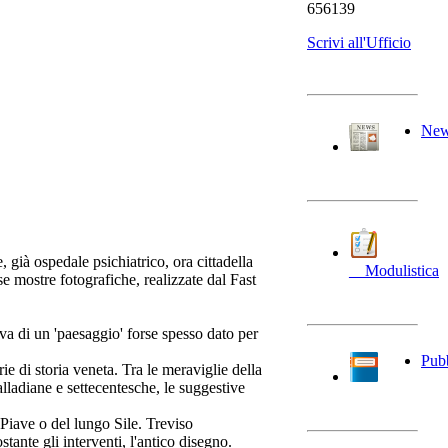
656139
Scrivi all'Ufficio
Ne
già ospedale psichiatrico, ora cittadella
__Modulistica
se mostre fotografiche, realizzate dal Fast
iva di un 'paesaggio' forse spesso dato per
Pubb
e di storia veneta. Tra le meraviglie della
lladiane e settecentesche, le suggestive
e Piave o del lungo Sile. Treviso
tante gli interventi, l'antico disegno.