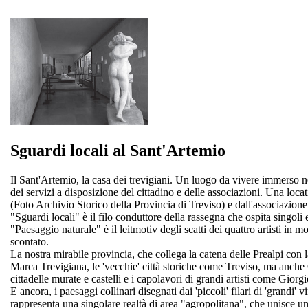
Sguardi locali al Sant'Artemio
Il Sant'Artemio, la casa dei trevigiani. Un luogo da vivere immerso n
dei servizi a disposizione del cittadino e delle associazioni. Una loca
(Foto Archivio Storico della Provincia di Treviso) e dall'associazion
"Sguardi locali" è il filo conduttore della rassegna che ospita singoli e
"Paesaggio naturale" è il leitmotiv degli scatti dei quattro artisti in
scontato.
La nostra mirabile provincia, che collega la catena delle Prealpi con 
Marca Trevigiana, le 'vecchie' città storiche come Treviso, ma anche 
cittadelle murate e castelli e i capolavori di grandi artisti come Gi
E ancora, i paesaggi collinari disegnati dai 'piccoli' filari di 'grandi'
rappresenta una singolare realtà di area "agropolitana", che unisce una 