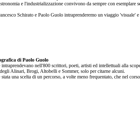
enogastronomia e l'industrializzazione convivono da sempre con esemplare 
Francesco Schirato e Paolo Guolo intraprenderemo un viaggio 'visuale' e
ografica di Paolo Guolo
raprendevano nell'800 scrittori, poeti, artisti ed intellettuali alla scoper
degli Alinari, Brogi, Altobelli e Sommer, solo per citarne alcuni.
 è stata una scelta di un percorso, a volte meno frequentato, che nel cor