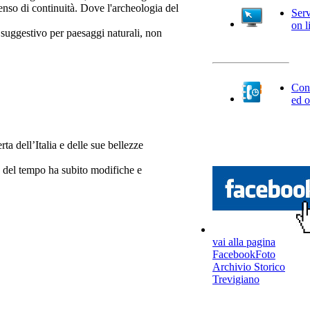
senso di continuità. Dove l'archeologia del
Serv
on l
 suggestivo per paesaggi naturali, non
Cont
ed o
ta dell’Italia e delle sue bellezze
so del tempo ha subito modifiche e
vai alla pagina
FacebookFoto
Archivio Storico
Trevigiano