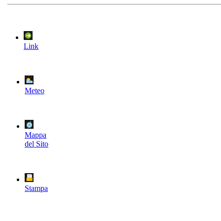
Link
Meteo
Mappa
del Sito
Stampa