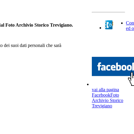
Cont
 dal Foto Archivio Storico Trevigiano.
ed o
o dei suoi dati personali che sarà
vai alla pagina
FacebookFoto
Archivio Storico
Trevigiano