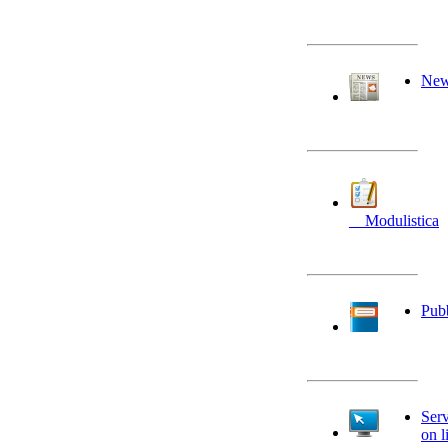
Ne
__Modulistica
Pubb
Serv
on l