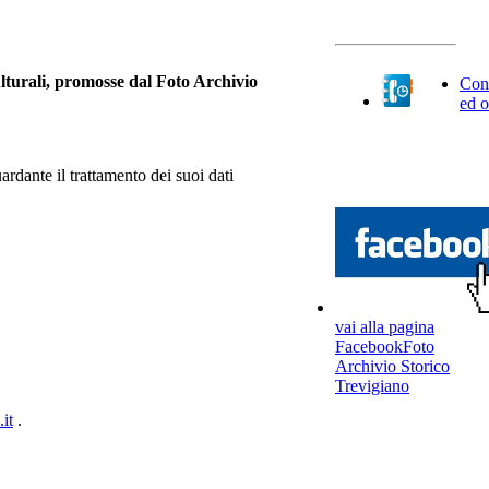
culturali, promosse dal Foto Archivio
Cont
ed o
ardante il trattamento dei suoi dati
vai alla pagina
FacebookFoto
Archivio Storico
Trevigiano
it
.