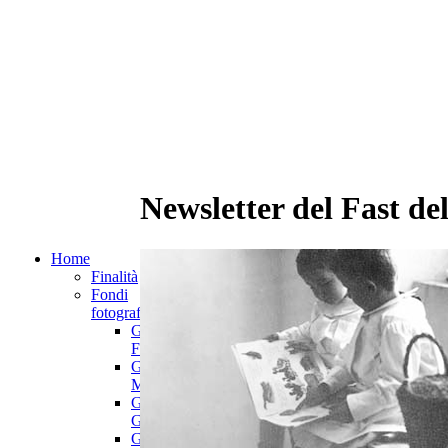
Newsletter del Fast del
Home
Finalità
Fondi
fotografici
Giuseppe
Fini
Giuseppe
Mazzotti
Giuseppe
Gnocato
Gian