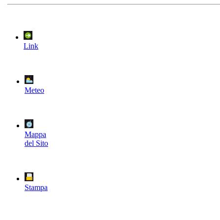
Link
Meteo
Mappa
del Sito
Stampa