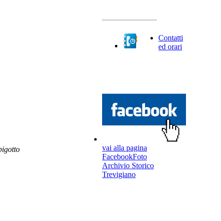
Contatti
ed orari
vai alla pagina
igotto
FacebookFoto
Archivio Storico
Trevigiano