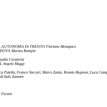
IA AUTONOMA Di TRENTO
Floriano Menapace
PADOVA
Marina Rampin
audia Cavatorta
EL
Angelo Maggi
ca Patella, Franco Vaccari, Marco Zanta, Renato Begnoni, Luca Camp
di
Italo Zannier
 Favaro