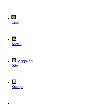
Link
Meteo
Mappa del
Sito
Stampa