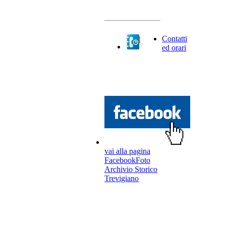
Contatti
ed orari
vai alla pagina
FacebookFoto
Archivio Storico
Trevigiano