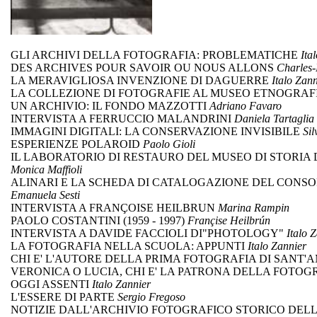
GLI ARCHIVI DELLA FOTOGRAFIA: PROBLEMATICHE
Ita
DES ARCHIVES POUR SAVOIR OU NOUS ALLONS
Charles-
LA MERAVIGLIOSA INVENZIONE DI DAGUERRE
Italo Zann
LA COLLEZIONE DI FOTOGRAFIE AL MUSEO ETNOGRAF
UN ARCHIVIO: IL FONDO MAZZOTTI
Adriano Favaro
INTERVISTA A FERRUCCIO MALANDRINI
Daniela Tartaglia
IMMAGINI DIGITALI: LA CONSERVAZIONE INVISIBILE
Sil
ESPERIENZE POLAROID
Paolo Gioli
IL LABORATORIO DI RESTAURO DEL MUSEO DI STORIA 
Monica Maffioli
ALINARI E LA SCHEDA DI CATALOGAZIONE DEL CONSOR
Emanuela Sesti
INTERVISTA A FRANÇOISE HEILBRUN
Marina Rampin
PAOLO COSTANTINI (1959 - 1997)
Françise Heilbrún
INTERVISTA A DAVIDE FACCIOLI DI"PHOTOLOGY"
Italo 
LA FOTOGRAFIA NELLA SCUOLA: APPUNTI
Italo Zannier
CHI E' L'AUTORE DELLA PRIMA FOTOGRAFIA DI SANT
VERONICA O LUCIA, CHI E' LA PATRONA DELLA FOTOG
OGGI ASSENTI
Italo Zannier
L'ESSERE DI PARTE
Sergio Fregoso
NOTIZIE DALL'ARCHIVIO FOTOGRAFICO STORICO DELL