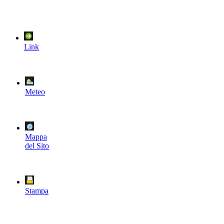
Link
Meteo
Mappa
del Sito
Stampa