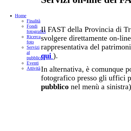
Home
Finalità
Fondi
Il FAST della Provincia di Tre
fotografici
svolgere direttamente on-line
Ricerca
foto
rappresentativa del patrimon
Servizi
al
qui
).
pubblico
Eventi
In alternativa, è comunque po
Attività
fotografico presso gli uffici 
pubblico
nel menù a sinistra)