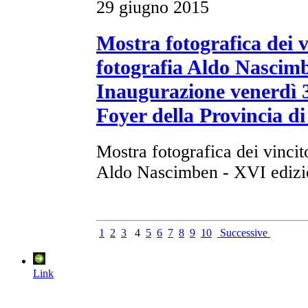
29 giugno 2015
Mostra fotografica dei v
fotografia Aldo Nascimb
Inaugurazione venerdì 3
Foyer della Provincia di
Mostra fotografica dei vincit
Aldo Nascimben - XVI edizi
1
2
3
4
5
6
7
8
9
10
Successive
Link