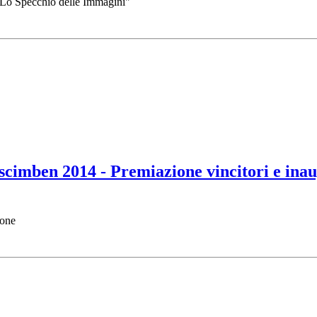
 Lo Specchio delle Immagini"
scimben 2014 - Premiazione vincitori e inau
ione