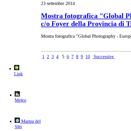
23 settembre 2014
Mostra fotografica "Global P
c/o Foyer della Provincia di T
Mostra fotografica "Global Photography - Europ
1
2
3
4
5
6
7
8
9
10
Successive
Link
Meteo
Mappa del
Sito