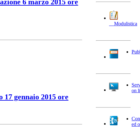
razione 6 marzo 2015 ore
__Modulistica
Pubb
Serv
on l
to 17 gennaio 2015 ore
Cont
ed o