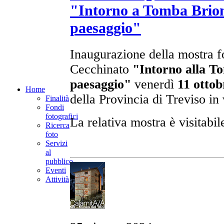
"Intorno a Tomba Brion.
paesaggio"
Inaugurazione della mostra f
Cecchinato
"Intorno alla To
paesaggio"
venerdì
11 ottob
Home
della Provincia di Treviso in
Finalità
Fondi
fotografici
La relativa mostra è visitabil
Ricerca
foto
Servizi
al
pubblico
Eventi
Attività