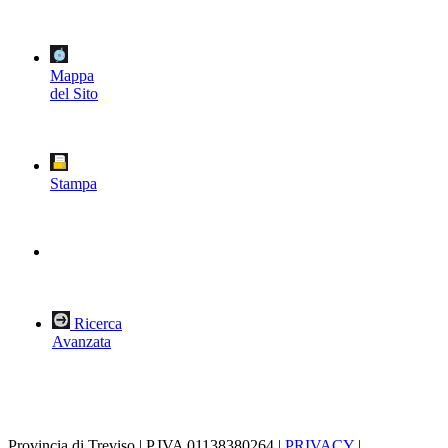
Mappa
del Sito
Stampa
Ricerca
Avanzata
Provincia di Treviso | P.IVA 01138380264 |
PRIVACY
|