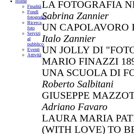
Home
LA FOTOGRAFIA 
Finalità
Fondi
Sabrina Zannier
fotografici
Ricerca
UN CAPOLAVORO I
foto
Servizi
Italo Zannier
al
pubblico
UN JOLLY DI "FOT
Eventi
Attività
MARIO FINAZZI 18
UNA SCUOLA DI F
Roberto Salbitani
GIUSEPPE MAZZOT
Adriano Favaro
LAURA MARIA PA
(WITH LOVE) TO 