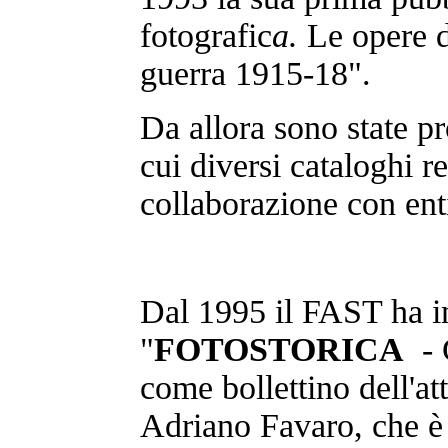
fotografic
a.
Le opere 
guerra 1915-18".
Da allora sono state pr
cui diversi cataloghi re
collaborazione con enti 
Dal 1995 il FAST ha in
"
FOTOSTORICA
- G
come bollettino dell'at
Adriano Favaro, che è 