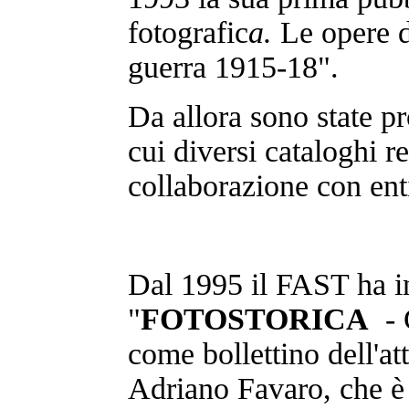
fotografic
a.
Le opere 
guerra 1915-18".
Da allora sono state pr
cui diversi cataloghi re
collaborazione con enti 
Dal 1995 il FAST ha in
"
FOTOSTORICA
- G
come bollettino dell'at
Adriano Favaro, che è 