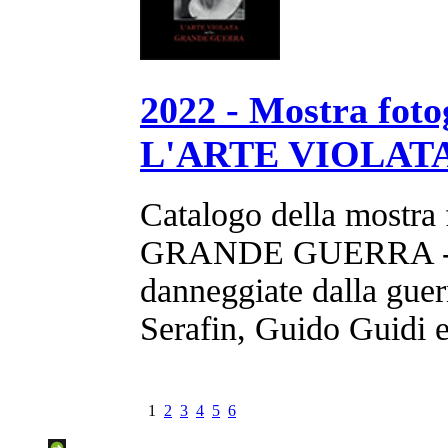
2022 - Mostra fo
L'ARTE VIOLAT
Catalogo della mostr
GRANDE GUERRA - Le
danneggiate dalla guer
Serafin, Guido Guidi 
1
2
3
4
5
6