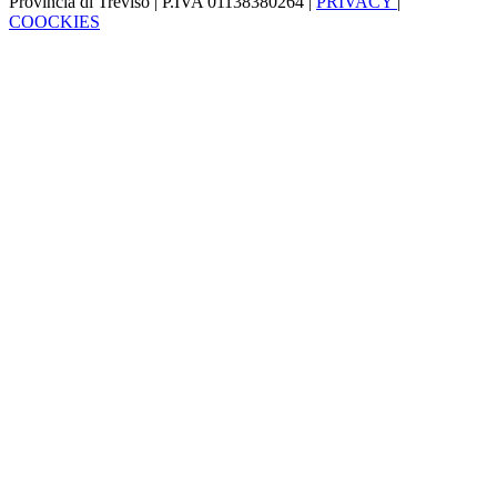
Provincia di Treviso | P.IVA 01138380264 |
PRIVACY
|
COOCKIES