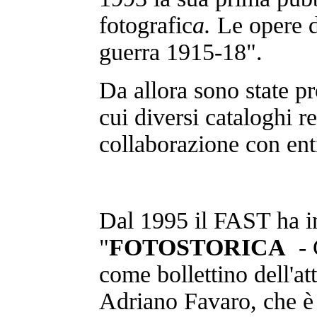
fotografic
a.
Le opere 
guerra 1915-18".
Da allora sono state pr
cui diversi cataloghi re
collaborazione con enti 
Dal 1995 il FAST ha in
"
FOTOSTORICA
- G
come bollettino dell'at
Adriano Favaro, che è 