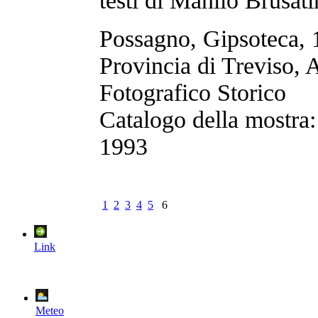
testi di Manlio Brusati
Possagno, Gipsoteca, 
Provincia di Treviso, 
Fotografico Storico
Catalogo della mostra
1993
1
2
3
4
5
6
Link
Meteo