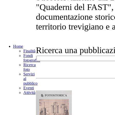
"Quaderni del FAST", a
documentazione storico
territorio trevigiano e
Home
Ricerca una pubblicaz
Finalità
Fondi
fotografici
Ricerca
foto
Servizi
al
pubblico
Eventi
Attività