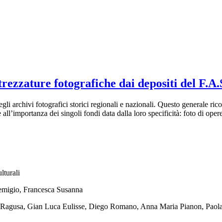
zzature fotografiche dai depositi del F.A.
li archivi fotografici storici regionali e nazionali. Questo generale ric
 all’importanza dei singoli fondi data dalla loro specificità: foto di oper
lturali
emigio, Francesca Susanna
a Ragusa, Gian Luca Eulisse, Diego Romano, Anna Maria Pianon, Paola