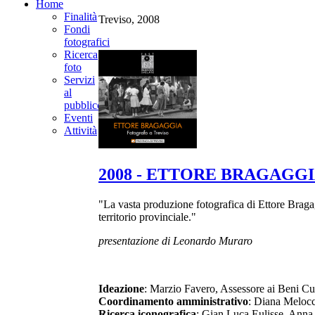
Home
Finalità
Treviso, 2008
Fondi
fotografici
Ricerca
foto
Servizi
al
pubblico
Eventi
Attività
2008 - ETTORE BRAGAGGIA 
"La vasta produzione fotografica di Ettore Bragagg
territorio provinciale."
presentazione di Leonardo Muraro
Ideazione
: Marzio Favero, Assessore ai Beni Cul
Coordinamento amministrativo
: Diana Meloc
Ricerca iconografica
: Gian Luca Eulisse, Anna