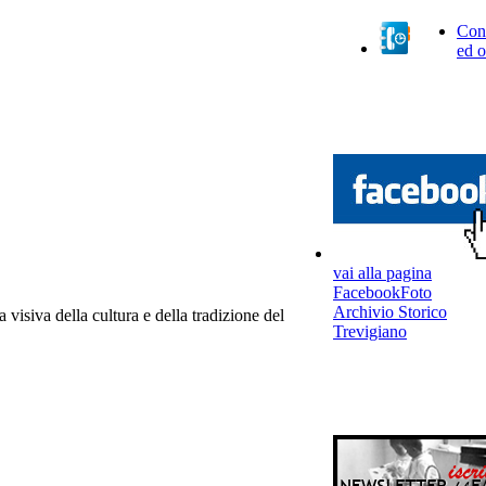
Cont
ed o
vai alla pagina
FacebookFoto
Archivio Storico
 visiva della cultura e della tradizione del
Trevigiano