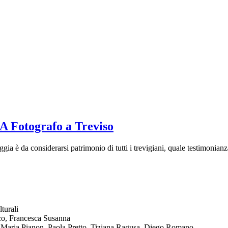
Fotografo a Treviso
ia è da considerarsi patrimonio di tutti i trevigiani, quale testimonianza
turali
co, Francesca Susanna
 Maria Pianon, Paola Pretto, Tiziana Ragusa, Diego Romano