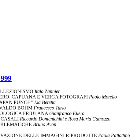
1999
COLLEZIONISMO
Italo Zannier
VERO. CAPUANA E VERGA FOTOGRAFI
Paolo Morello
JAPAN PUNCH"
Lia Beretta
OSVALDO BOHM
Francesco Turio
ILOLOGICA FRIULANA
Gianfranco Ellero
 CASALI
Riccardo Domenichini e Rosa Maria Camozzo
ROBLEMATICHE
Bruno Avon
RVAZIONE DELLE IMMAGINI RIPRODOTTE
Paola Pallottino