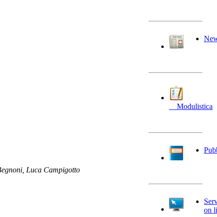
Ne
__Modulistica
Pubb
 Begnoni, Luca Campigotto
Serv
on l