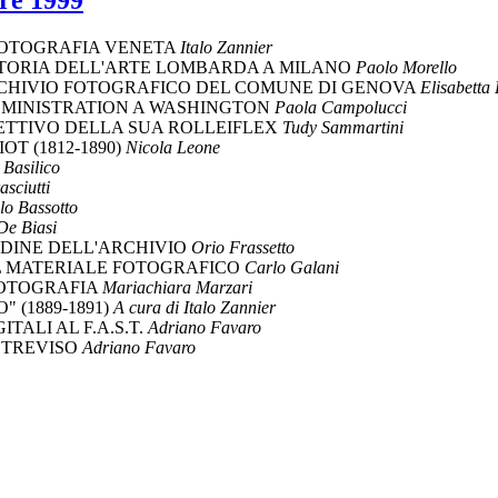
bre 1999
FOTOGRAFIA VENETA
Italo Zannier
 STORIA DELL'ARTE LOMBARDA A MILANO
Paolo Morello
ARCHIVIO FOTOGRAFICO DEL COMUNE DI GENOVA
Elisabetta
DMINISTRATION A WASHINGTON
Paola Campolucci
BIETTIVO DELLA SUA ROLLEIFLEX
Tudy Sammartini
OT (1812-1890)
Nicola Leone
 Basilico
sciutti
lo Bassotto
De Biasi
RDINE DELL'ARCHIVIO
Orio Frassetto
EL MATERIALE FOTOGRAFICO
Carlo Galani
FOTOGRAFIA
Mariachiara Marzari
 (1889-1891)
A cura di Italo Zannier
TALI AL F.A.S.T.
Adriano Favaro
 TREVISO
Adriano Favaro