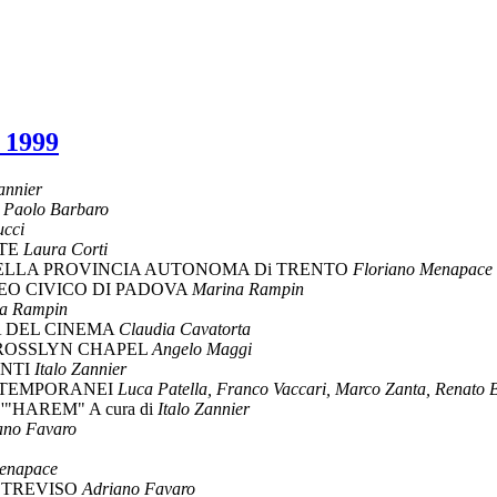
e 1999
annier
O
Paolo Barbaro
cci
RTE
Laura Corti
DELLA PROVINCIA AUTONOMA Di TRENTO
Floriano Menapace
EO CIVICO DI PADOVA
Marina Rampin
a Rampin
A DEL CINEMA
Claudia Cavatorta
 ROSSLYN CHAPEL
Angelo Maggi
ENTI
Italo Zannier
NTEMPORANEI
Luca Patella, Franco Vaccari, Marco Zanta, Renato
"HAREM" A cura di
Italo Zannier
ano Favaro
Menapace
 TREVISO
Adriano Favaro