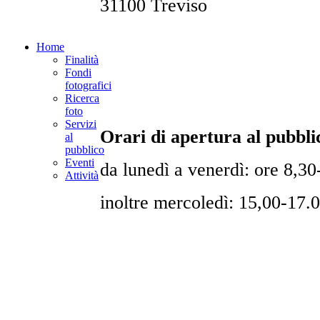
31100 Treviso
Home
Finalità
Fondi
fotografici
Ricerca
foto
Servizi
Orari di apertura al pubbli
al
pubblico
Eventi
da lunedì a venerdì: ore 8,30
Attività
inoltre mercoledì: 15,00-17.