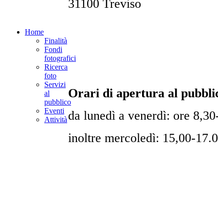
31100 Treviso
Home
Finalità
Fondi
fotografici
Ricerca
foto
Servizi
Orari di apertura al pubbli
al
pubblico
Eventi
da lunedì a venerdì: ore 8,30
Attività
inoltre mercoledì: 15,00-17.