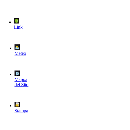
Link
Meteo
Mappa
del Sito
Stampa